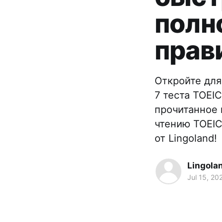
полн
прав
Откройте для
7 теста TOEI
прочитанное 
чтению TOEIC
от Lingoland!
Lingola
Jul 15, 20