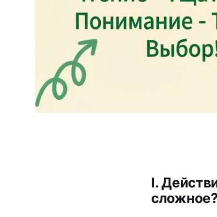
I. Действ
сложное