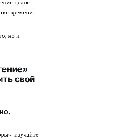
тение целого
атке времени.
о, но и
Чтение»
ить свой
но.
оры», изучайте