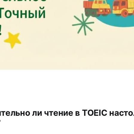
ительно ли чтение в TOEIC наст
?