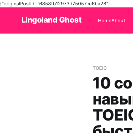
{"originalPostId":"6858fb12973d75057cc6ba28"}
Lingoland Ghost
Home
About
TOEIC
10 с
навы
TOEIC
быст