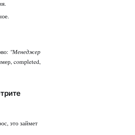
ия.
ное.
ово:
"Менеджер
ер, completed,
отрите
рос, это займет