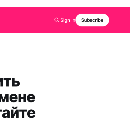
Sign in
Subscribe
ить
амене
тайте