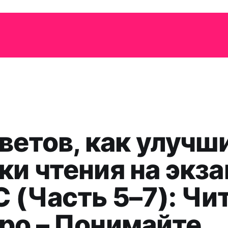
оветов, как улучш
ки чтения на экз
 (Часть 5–7): Чи
ро – Понимайте