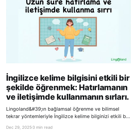
İngilizce kelime bilgisini etkili bir
şekilde öğrenmek: Hatırlamanın
ve iletişimde kullanmanın sırları.
Lingoland&#39;ın bağlamsal öğrenme ve bilimsel
tekrar yöntemleriyle İngilizce kelime bilginizi etkili bir
şekilde geliştirin; bu sayede kelimeleri daha uzun süre
Dec 29, 2025
3 min read
hatırlayabilir ve daha doğal bir şekilde iletişim