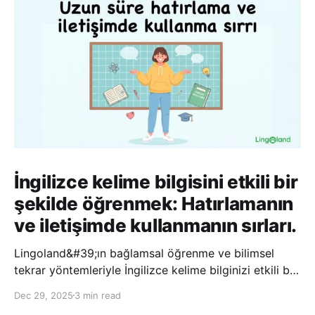
İngilizce kelime bilgisini etkili bir
şekilde öğrenmek: Hatırlamanın
ve iletişimde kullanmanın sırları.
Lingoland&#39;ın bağlamsal öğrenme ve bilimsel
tekrar yöntemleriyle İngilizce kelime bilginizi etkili bir
şekilde geliştirin; bu sayede kelimeleri daha uzun süre
Dec 29, 2025
3 min read
hatırlayabilir ve daha doğal bir şekilde iletişim