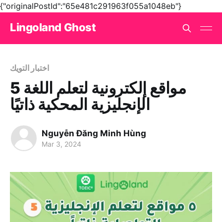
{"originalPostId":"65e481c291963f055a1048eb"}
Lingoland Ghost
اختبار التويك
5 مواقع إلكترونية لتعلم اللغة
الإنجليزية المحكية ذاتيًا
Nguyễn Đăng Minh Hùng
Mar 3, 2024