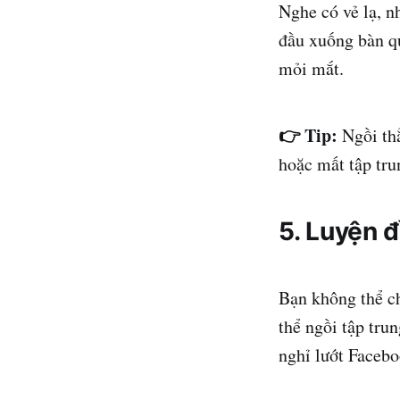
Nghe có vẻ lạ, n
đầu xuống bàn qu
mỏi mắt.
👉 Tip:
Ngồi thẳ
hoặc mất tập tru
5. Luyện đ
Bạn không thể ch
thể ngồi tập tru
nghỉ lướt Facebo