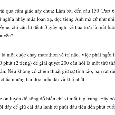
rải qua cảm giác này chưa: Làm bài đến câu 150 (Part 6,
ữ nghĩa nhảy múa loạn xạ, đọc tiếng Anh mà cứ như nh
ghe, chỉ cần lơ đễnh 3 giây nghĩ về bữa trưa là mất luô
huyền?
là một cuộc chạy marathon về trí não. Việc phải ngồi 
20 phút (2 tiếng) để giải quyết 200 câu hỏi là một thử t
hần. Nếu không có chiến thuật giữ sự tỉnh táo, bạn rất d
 chứa những bài đọc hiểu dài và khó nhất.
 ôn luyện đổ sông đổ biển chỉ vì mất tập trung. Hãy bỏ 
 đây để giữ cái đầu lạnh từ phút đầu tiên đến phút cuố