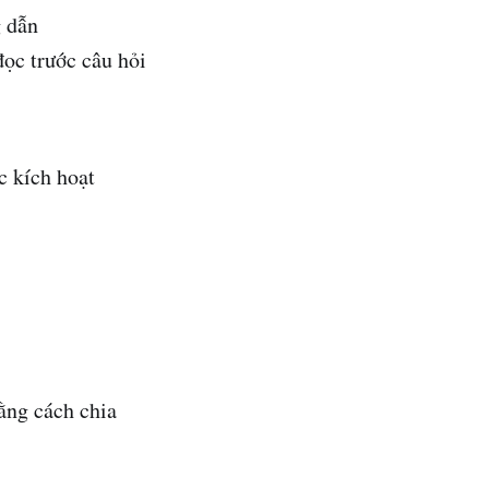
g dẫn
đọc trước câu hỏi
c kích hoạt
bằng cách chia