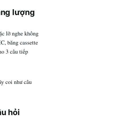
năng lượng
oặc lỡ nghe không
IC, băng cassette
ho 3 câu tiếp
ãy coi như câu
âu hỏi