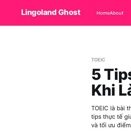
Lingoland Ghost
Home
About
TOEIC
5 Tip
Khi L
TOEIC là bài t
tips thực tế g
và tối ưu điểm