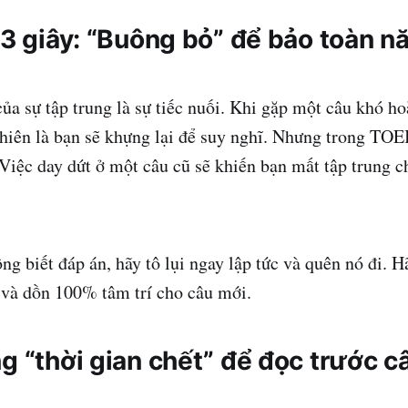
 3 giây: “Buông bỏ” để bảo toàn 
của sự tập trung là sự tiếc nuối. Khi gặp một câu khó h
nhiên là bạn sẽ khựng lại để suy nghĩ. Nhưng trong TOE
 Việc day dứt ở một câu cũ sẽ khiến bạn mất tập trung c
g biết đáp án, hãy tô lụi ngay lập tức và quên nó đi. H
 và dồn 100% tâm trí cho câu mới.
g “thời gian chết” để đọc trước c