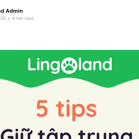
nd Admin
025
•
4 min read