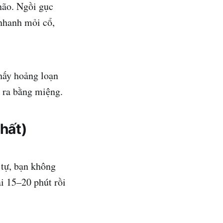
 não. Ngồi gục
nhanh mỏi cổ,
thấy hoảng loạn
ở ra bằng miệng.
nhất)
 tự, bạn không
ài 15–20 phút rồi