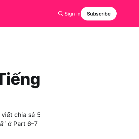
Sign in
Subscribe
 Tiếng
 viết chia sẻ 5
gã” ở Part 6–7