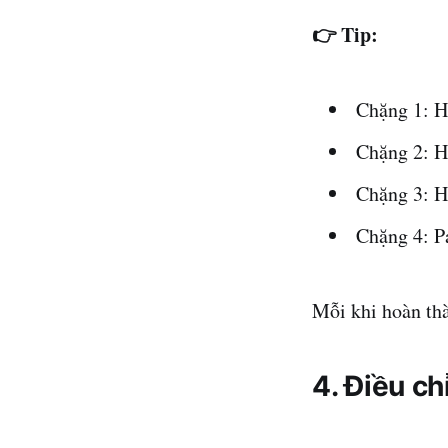
👉 Tip:
Chặng 1: H
Chặng 2: H
Chặng 3: Ho
Chặng 4: Pa
Mỗi khi hoàn thà
4. Điều ch