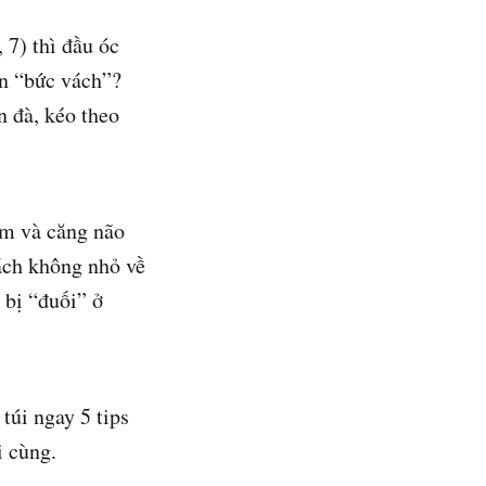
 7) thì đầu óc
ìn “bức vách”?
n đà, kéo theo
im và căng não
hách không nhỏ về
ễ bị “đuối” ở
túi ngay 5 tips
i cùng.