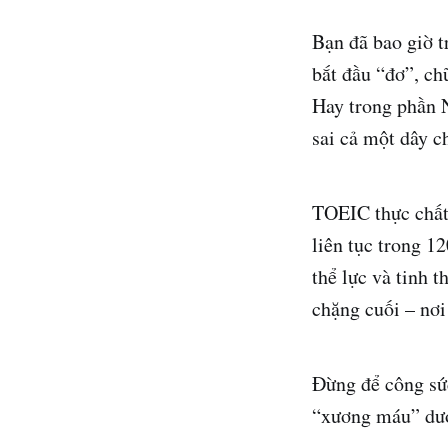
Bạn đã bao giờ t
bắt đầu “đơ”, ch
Hay trong phần N
sai cả một dây c
TOEIC thực chất 
liên tục trong 1
thể lực và tinh t
chặng cuối – nơi
Đừng để công sức
“xương máu” dưới