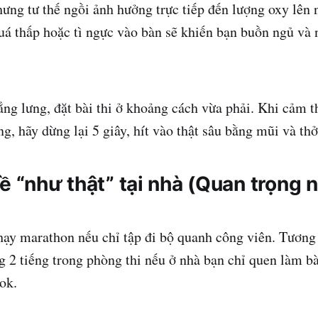
hưng tư thế ngồi ảnh hưởng trực tiếp đến lượng oxy lên
á thấp hoặc tì ngực vào bàn sẽ khiến bạn buồn ngủ và 
ng lưng, đặt bài thi ở khoảng cách vừa phải. Khi cảm 
ng, hãy dừng lại 5 giây, hít vào thật sâu bằng mũi và th
ề “như thật” tại nhà (Quan trọng 
ạy marathon nếu chỉ tập đi bộ quanh công viên. Tương
ng 2 tiếng trong phòng thi nếu ở nhà bạn chỉ quen làm b
ok.