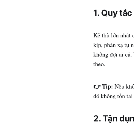
1. Quy tắc
Kẻ thù lớn nhất 
kịp, phản xạ tự 
không đợi ai cả.
theo.
👉 Tip:
Nếu khôn
đó không tồn tại
2. Tận dụn