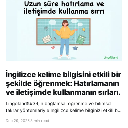
İngilizce kelime bilgisini etkili bir
şekilde öğrenmek: Hatırlamanın
ve iletişimde kullanmanın sırları.
Lingoland&#39;ın bağlamsal öğrenme ve bilimsel
tekrar yöntemleriyle İngilizce kelime bilginizi etkili bir
şekilde geliştirin; bu sayede kelimeleri daha uzun süre
Dec 29, 2025
3 min read
hatırlayabilir ve daha doğal bir şekilde iletişim