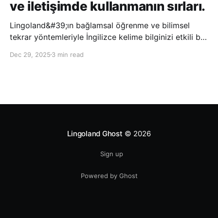
ve iletişimde kullanmanın sırları.
Lingoland&#39;ın bağlamsal öğrenme ve bilimsel
tekrar yöntemleriyle İngilizce kelime bilginizi etkili bir
şekilde geliştirin; bu sayede kelimeleri daha uzun süre
Dec 29, 2025
3 min read
hatırlayabilir ve daha doğal bir şekilde iletişim
kurabilirsiniz.
Lingoland Ghost
© 2026
Sign up
Powered by Ghost