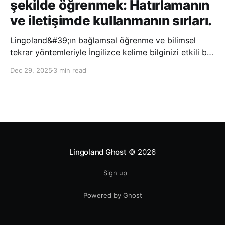
şekilde öğrenmek: Hatırlamanın
ve iletişimde kullanmanın sırları.
Lingoland&#39;ın bağlamsal öğrenme ve bilimsel
tekrar yöntemleriyle İngilizce kelime bilginizi etkili bir
şekilde geliştirin; bu sayede kelimeleri daha uzun süre
Dec 29, 2025
3 min read
hatırlayabilir ve daha doğal bir şekilde iletişim
kurabilirsiniz.
Lingoland Ghost
© 2026
Sign up
Powered by Ghost