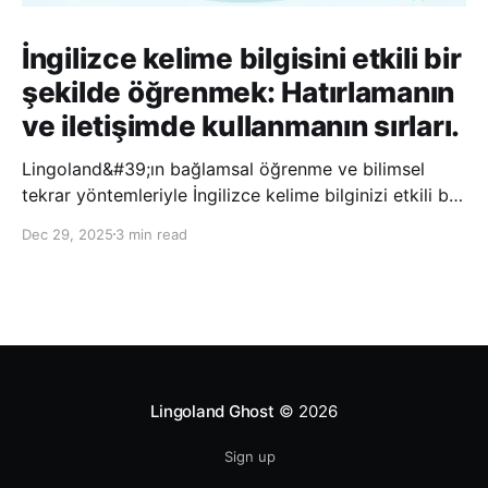
İngilizce kelime bilgisini etkili bir
şekilde öğrenmek: Hatırlamanın
ve iletişimde kullanmanın sırları.
Lingoland&#39;ın bağlamsal öğrenme ve bilimsel
tekrar yöntemleriyle İngilizce kelime bilginizi etkili bir
şekilde geliştirin; bu sayede kelimeleri daha uzun süre
Dec 29, 2025
3 min read
hatırlayabilir ve daha doğal bir şekilde iletişim
kurabilirsiniz.
Lingoland Ghost
© 2026
Sign up