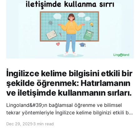
İngilizce kelime bilgisini etkili bir
şekilde öğrenmek: Hatırlamanın
ve iletişimde kullanmanın sırları.
Lingoland&#39;ın bağlamsal öğrenme ve bilimsel
tekrar yöntemleriyle İngilizce kelime bilginizi etkili bir
şekilde geliştirin; bu sayede kelimeleri daha uzun süre
Dec 29, 2025
3 min read
hatırlayabilir ve daha doğal bir şekilde iletişim
kurabilirsiniz.