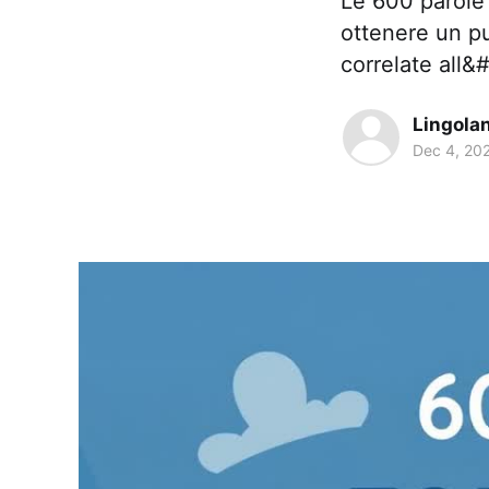
Le 600 parole
ottenere un p
correlate all
Lingola
Dec 4, 20