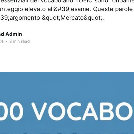
 essenziali del vocabolario TOEIC sono fondame
unteggio elevato all&#39;esame. Queste parole
&#39;argomento &quot;Mercato&quot;.
nd Admin
24
•
2 min read