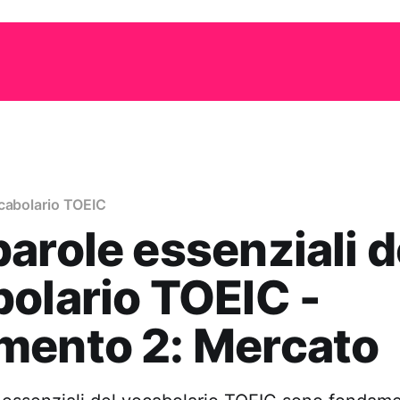
cabolario TOEIC
arole essenziali d
olario TOEIC -
mento 2: Mercato