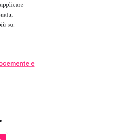
 applicare
onata,
più su:
elocemente e
.