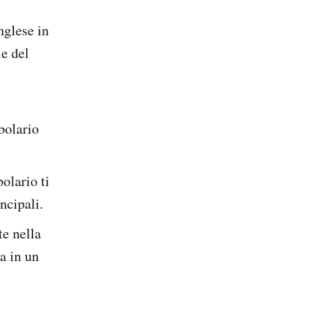
nglese in
le del
bolario
olario ti
ncipali.
e nella
a in un