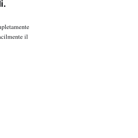
i.
pletamente
acilmente il