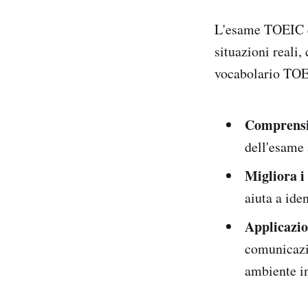
L'esame TOEIC è p
situazioni reali, 
vocabolario TOEI
Comprensi
dell'esame 
Migliora i 
aiuta a ide
Applicazio
comunicazio
ambiente i