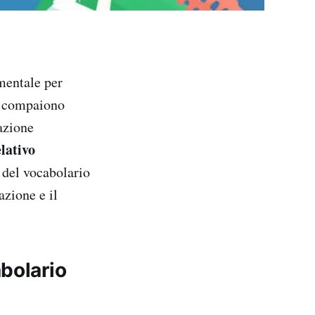
mentale per
o compaiono
azione
elativo
i del vocabolario
zione e il
bolario