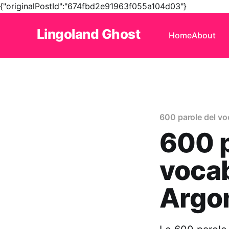
{"originalPostId":"674fbd2e91963f055a104d03"}
Lingoland Ghost
Home
About
600 parole del vo
600 p
vocab
Argo