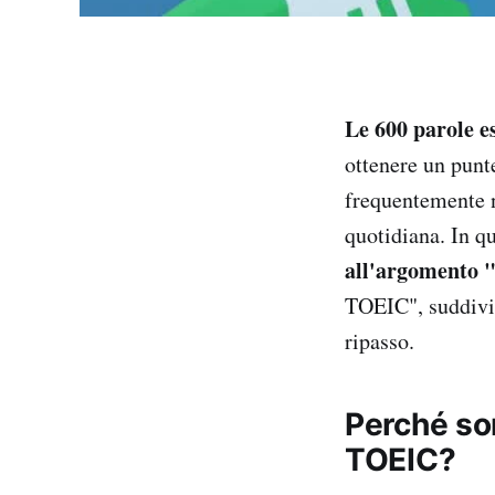
Le 600 parole e
ottenere un pun
frequentemente n
quotidiana. In q
all'argomento 
TOEIC", suddivis
ripasso.
Perché so
TOEIC?