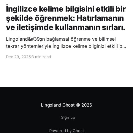
İngilizce kelime bilgisini etkili bir
şekilde öğrenmek: Hatırlamanın
ve iletişimde kullanmanın sırları.
Lingoland&#39;ın bağlamsal öğrenme ve bilimsel
tekrar yöntemleriyle İngilizce kelime bilginizi etkili bir
şekilde geliştirin; bu sayede kelimeleri daha uzun süre
Dec 29, 2025
3 min read
hatırlayabilir ve daha doğal bir şekilde iletişim
kurabilirsiniz.
Lingoland Ghost
© 2026
Sign up
Powered by Ghost