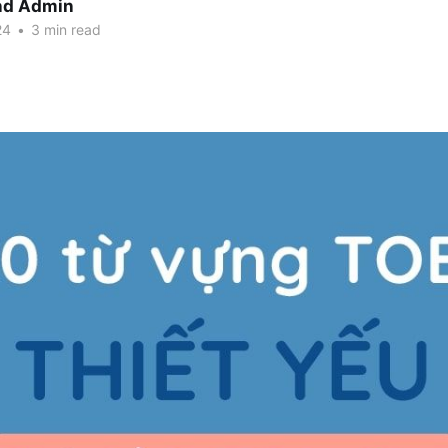
nd Admin
24
•
3 min read