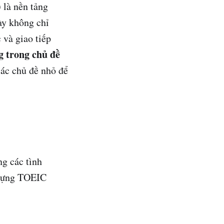
)
là nền tảng
ày không chỉ
 và giao tiếp
g trong chủ đề
các chủ đề nhỏ để
ng các tình
 vựng TOEIC