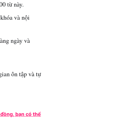
00 từ này.
 khóa và nội
hàng ngày và
gian ôn tập và tự
 đồng, bạn có thể