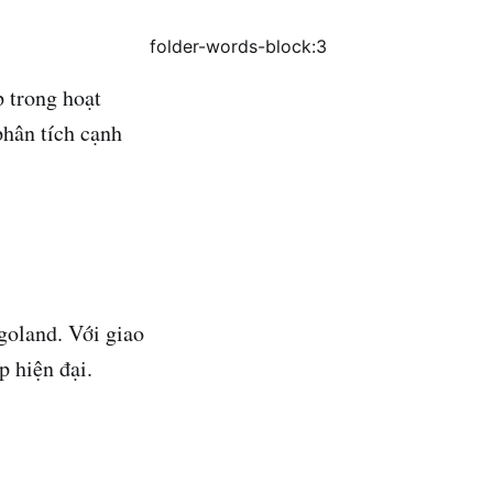
folder-words-block:3
p trong hoạt
phân tích cạnh
goland. Với giao
p hiện đại.