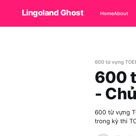
Lingoland Ghost
Home
About
600 từ vựng TOE
600 t
- Chủ
600 từ vựng T
trong kỳ thi T