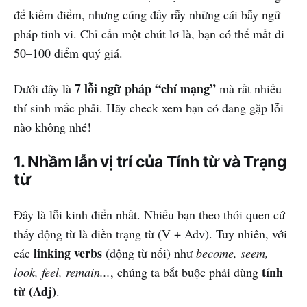
để kiếm điểm, nhưng cũng đầy rẫy những cái bẫy ngữ
pháp tinh vi. Chỉ cần một chút lơ là, bạn có thể mất đi
50–100 điểm quý giá.
7 lỗi ngữ pháp “chí mạng”
Dưới đây là
mà rất nhiều
thí sinh mắc phải. Hãy check xem bạn có đang gặp lỗi
nào không nhé!
1. Nhầm lẫn vị trí của Tính từ và Trạng
từ
Đây là lỗi kinh điển nhất. Nhiều bạn theo thói quen cứ
thấy động từ là điền trạng từ (V + Adv). Tuy nhiên, với
linking verbs
các
(động từ nối) như
become, seem,
tính
look, feel, remain...
, chúng ta bắt buộc phải dùng
từ (Adj)
.