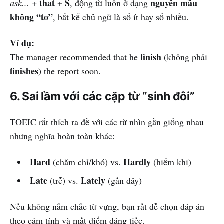
that + S
nguyên mẫu
ask...
+
, động từ luôn ở dạng
không “to”
, bất kể chủ ngữ là số ít hay số nhiều.
Ví dụ:
finish
The manager recommended that he
(không phải
finishes
) the report soon.
6. Sai lầm với các cặp từ “sinh đôi”
TOEIC rất thích ra đề với các từ nhìn gần giống nhau
nhưng nghĩa hoàn toàn khác:
Hard
Hardly
(chăm chỉ/khó) vs.
(hiếm khi)
Late
Lately
(trễ) vs.
(gần đây)
Nếu không nắm chắc từ vựng, bạn rất dễ chọn đáp án
theo cảm tính và mất điểm đáng tiếc.