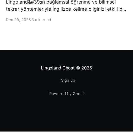
Lingoland&#39;ın bağlamsal öğrenme ve bilimsel
tekrar yöntemleriyle İngilizce kelime bilginizi etkili bir
şekilde geliştirin; bu sayede kelimeleri daha uzun süre
Dec 29, 2025
3 min read
hatırlayabilir ve daha doğal bir şekilde iletişim
kurabilirsiniz.
Lingoland Ghost
© 2026
Sign up
Powered by Ghost