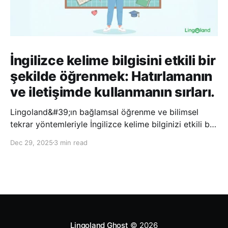
İngilizce kelime bilgisini etkili bir
şekilde öğrenmek: Hatırlamanın
ve iletişimde kullanmanın sırları.
Lingoland&#39;ın bağlamsal öğrenme ve bilimsel
tekrar yöntemleriyle İngilizce kelime bilginizi etkili bir
şekilde geliştirin; bu sayede kelimeleri daha uzun süre
Dec 29, 2025
3 min read
hatırlayabilir ve daha doğal bir şekilde iletişim
kurabilirsiniz.
Lingoland Ghost
© 2026