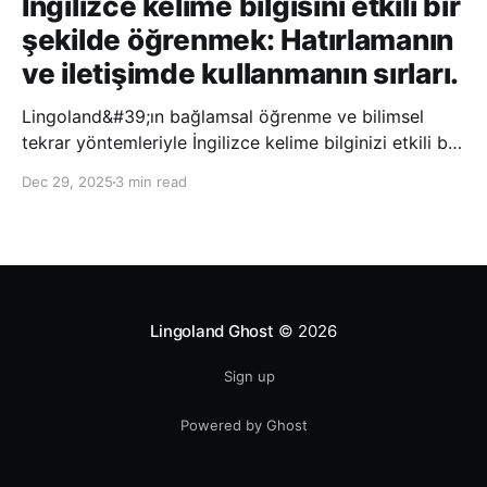
İngilizce kelime bilgisini etkili bir
şekilde öğrenmek: Hatırlamanın
ve iletişimde kullanmanın sırları.
Lingoland&#39;ın bağlamsal öğrenme ve bilimsel
tekrar yöntemleriyle İngilizce kelime bilginizi etkili bir
şekilde geliştirin; bu sayede kelimeleri daha uzun süre
Dec 29, 2025
3 min read
hatırlayabilir ve daha doğal bir şekilde iletişim
kurabilirsiniz.
Lingoland Ghost
© 2026
Sign up
Powered by Ghost