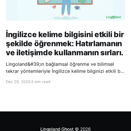
İngilizce kelime bilgisini etkili bir
şekilde öğrenmek: Hatırlamanın
ve iletişimde kullanmanın sırları.
Lingoland&#39;ın bağlamsal öğrenme ve bilimsel
tekrar yöntemleriyle İngilizce kelime bilginizi etkili bir
şekilde geliştirin; bu sayede kelimeleri daha uzun süre
Dec 29, 2025
3 min read
hatırlayabilir ve daha doğal bir şekilde iletişim
kurabilirsiniz.
Lingoland Ghost
© 2026