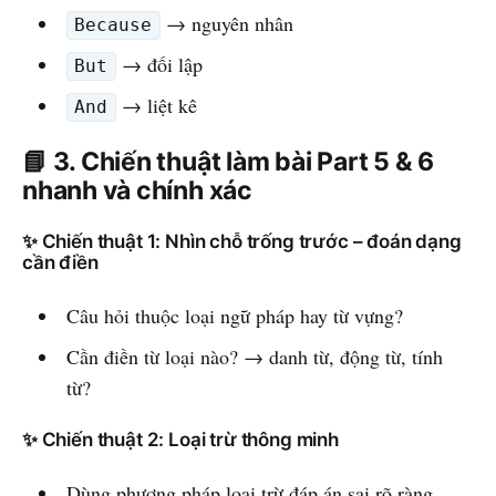
→ nguyên nhân
Because
→ đối lập
But
→ liệt kê
And
📘 3. Chiến thuật làm bài Part 5 & 6
nhanh và chính xác
✨ Chiến thuật 1: Nhìn chỗ trống trước – đoán dạng
cần điền
Câu hỏi thuộc loại ngữ pháp hay từ vựng?
Cần điền từ loại nào? → danh từ, động từ, tính
từ?
✨ Chiến thuật 2: Loại trừ thông minh
Dùng phương pháp loại trừ đáp án sai rõ ràng