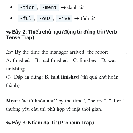
,
→ danh từ
-tion
-ment
,
,
→ tính từ
-ful
-ous
-ive
🪤 Bẫy 2: Thiếu chủ ngữ/động từ đúng thì (Verb
Tense Trap)
Ex:
By the time the manager arrived, the report ______.
A. finished B. had finished C. finishes D. was
finishing
B. had finished
👉 Đáp án đúng:
(thì quá khứ hoàn
thành)
Mẹo:
Các từ khóa như “by the time”, “before”, “after”
thường yêu cầu thì phù hợp về mặt thời gian.
🪤 Bẫy 3: Nhầm đại từ (Pronoun Trap)