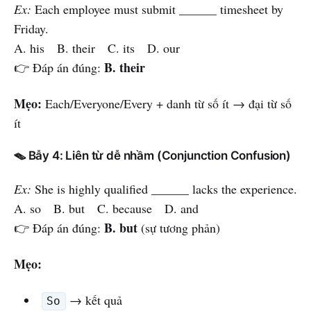
Ex:
Each employee must submit ______ timesheet by
Friday.
A. his B. their C. its D. our
B. their
👉 Đáp án đúng:
Mẹo:
Each/Everyone/Every + danh từ số ít → đại từ số
ít
🪤 Bẫy 4: Liên từ dễ nhầm (Conjunction Confusion)
Ex:
She is highly qualified ______ lacks the experience.
A. so B. but C. because D. and
B. but
👉 Đáp án đúng:
(sự tương phản)
Mẹo:
→ kết quả
So