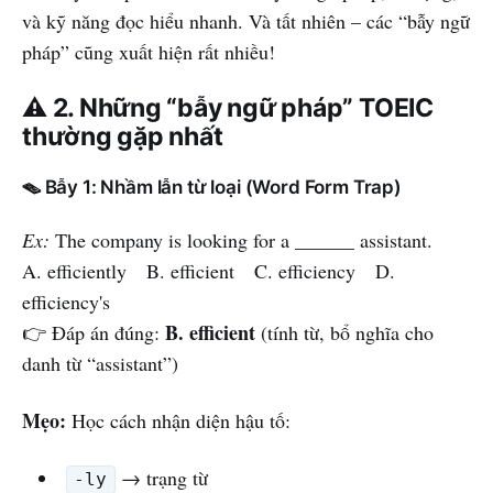
và kỹ năng đọc hiểu nhanh. Và tất nhiên – các “bẫy ngữ
pháp” cũng xuất hiện rất nhiều!
⚠️ 2. Những “bẫy ngữ pháp” TOEIC
thường gặp nhất
🪤 Bẫy 1: Nhầm lẫn từ loại (Word Form Trap)
Ex:
The company is looking for a ______ assistant.
A. efficiently B. efficient C. efficiency D.
efficiency's
B. efficient
👉 Đáp án đúng:
(tính từ, bổ nghĩa cho
danh từ “assistant”)
Mẹo:
Học cách nhận diện hậu tố:
→ trạng từ
-ly