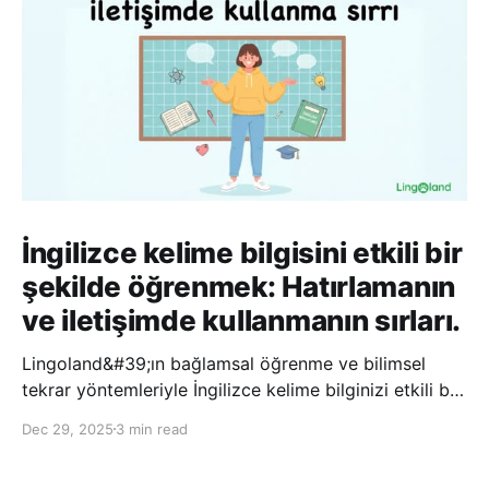
İngilizce kelime bilgisini etkili bir
şekilde öğrenmek: Hatırlamanın
ve iletişimde kullanmanın sırları.
Lingoland&#39;ın bağlamsal öğrenme ve bilimsel
tekrar yöntemleriyle İngilizce kelime bilginizi etkili bir
şekilde geliştirin; bu sayede kelimeleri daha uzun süre
Dec 29, 2025
3 min read
hatırlayabilir ve daha doğal bir şekilde iletişim
kurabilirsiniz.