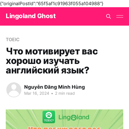
{"originalPostId":"65f5af1c91963f055a104988"}
Lingoland Ghost
TOEIC
Что мотивирует вас
хорошо изучать
английский язык?
Nguyễn Đăng Minh Hùng
Mar 16, 2024
•
2 min read