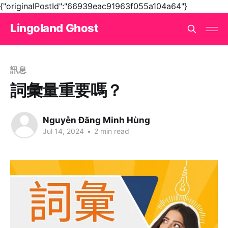
{"originalPostId":"66939eac91963f055a104a64"}
Lingoland Ghost
訊息
詞彙量重要嗎？
Nguyễn Đăng Minh Hùng
Jul 14, 2024
•
2 min read