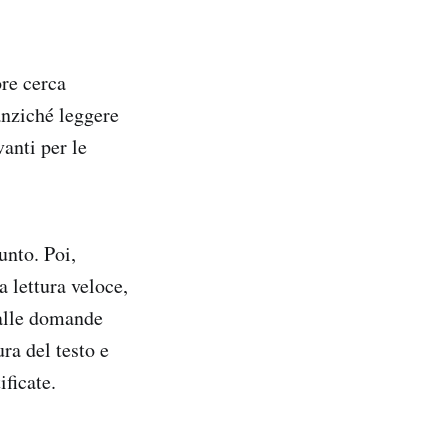
ore cerca
 anziché leggere
vanti per le
unto. Poi,
a lettura veloce,
 alle domande
ra del testo e
ificate.