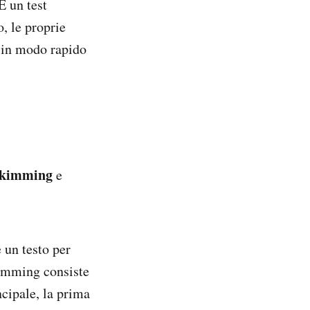
È un test
o, le proprie
i in modo rapido
kimming
e
 un testo per
kimming consiste
incipale, la prima