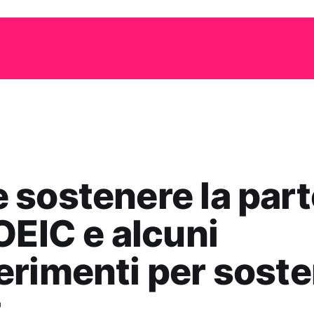
sostenere la part
OEIC e alcuni
rimenti per sost
t