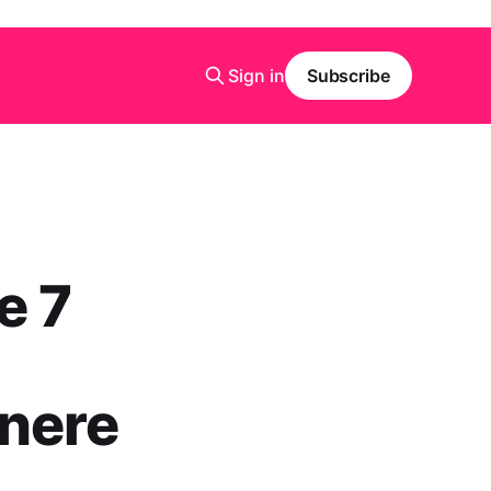
Sign in
Subscribe
e 7
enere