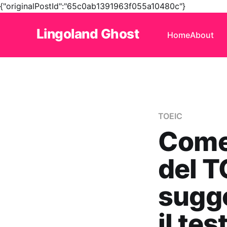
{"originalPostId":"65c0ab1391963f055a10480c"}
Lingoland Ghost
Home
About
TOEIC
Come 
del T
sugge
il tes