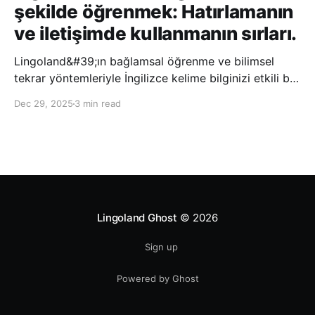
şekilde öğrenmek: Hatırlamanın
ve iletişimde kullanmanın sırları.
Lingoland&#39;ın bağlamsal öğrenme ve bilimsel
tekrar yöntemleriyle İngilizce kelime bilginizi etkili bir
şekilde geliştirin; bu sayede kelimeleri daha uzun süre
Dec 29, 2025
3 min read
hatırlayabilir ve daha doğal bir şekilde iletişim
kurabilirsiniz.
Lingoland Ghost
© 2026
Sign up
Powered by Ghost