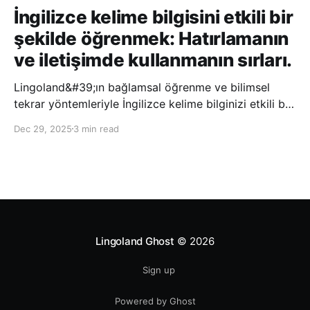
İngilizce kelime bilgisini etkili bir
şekilde öğrenmek: Hatırlamanın
ve iletişimde kullanmanın sırları.
Lingoland&#39;ın bağlamsal öğrenme ve bilimsel
tekrar yöntemleriyle İngilizce kelime bilginizi etkili bir
şekilde geliştirin; bu sayede kelimeleri daha uzun süre
Dec 29, 2025
3 min read
hatırlayabilir ve daha doğal bir şekilde iletişim
kurabilirsiniz.
Lingoland Ghost
© 2026
Sign up
Powered by Ghost