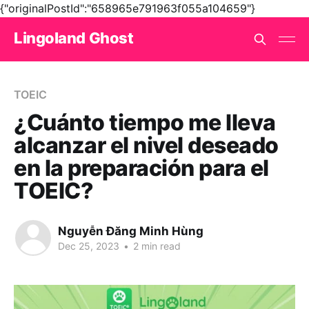
{"originalPostId":"658965e791963f055a104659"}
Lingoland Ghost
TOEIC
¿Cuánto tiempo me lleva
alcanzar el nivel deseado
en la preparación para el
TOEIC?
Nguyễn Đăng Minh Hùng
Dec 25, 2023
•
2 min read