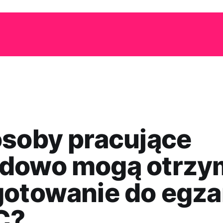
osoby pracujące
dowo mogą otrzy
gotowanie do egz
C?