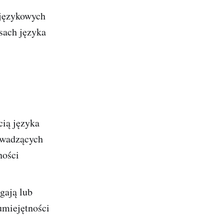
 językowych
sach języka
cią języka
owadzących
ności
gają lub
umiejętności