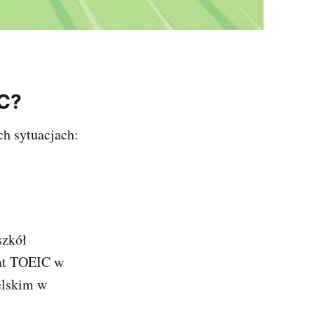
IC?
ch sytuacjach:
szkół
kat TOEIC w
elskim w