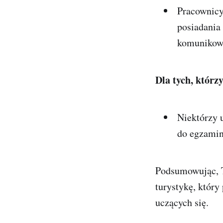
Pracownicy
posiadania
komunikowa
Dla tych, którz
Niektórzy 
do egzami
Podsumowując, T
turystykę, któr
uczących się.