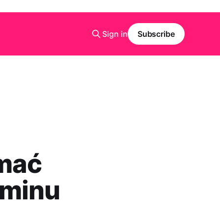
Sign in
Subscribe
mać
aminu