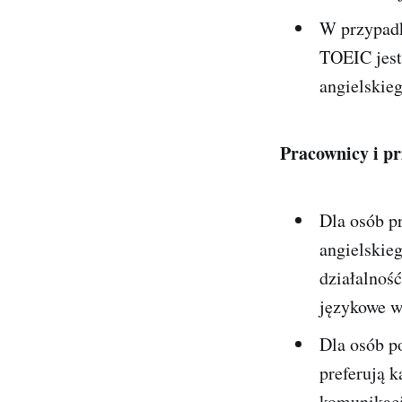
W przypadk
TOEIC jest
angielskieg
Pracownicy i pr
Dla osób p
angielskie
działalnoś
językowe w
Dla osób p
preferują 
komunikacj