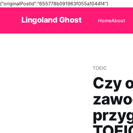
{"originalPostId":"655778b091963f055a1044f4"}
Lingoland Ghost
Home
About
TOEIC
Czy 
zawo
przy
TOEI