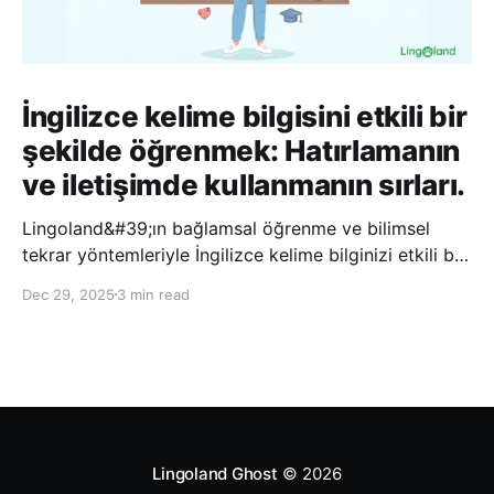
İngilizce kelime bilgisini etkili bir
şekilde öğrenmek: Hatırlamanın
ve iletişimde kullanmanın sırları.
Lingoland&#39;ın bağlamsal öğrenme ve bilimsel
tekrar yöntemleriyle İngilizce kelime bilginizi etkili bir
şekilde geliştirin; bu sayede kelimeleri daha uzun süre
Dec 29, 2025
3 min read
hatırlayabilir ve daha doğal bir şekilde iletişim
kurabilirsiniz.
Lingoland Ghost
© 2026