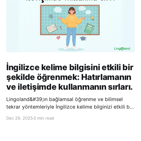
İngilizce kelime bilgisini etkili bir
şekilde öğrenmek: Hatırlamanın
ve iletişimde kullanmanın sırları.
Lingoland&#39;ın bağlamsal öğrenme ve bilimsel
tekrar yöntemleriyle İngilizce kelime bilginizi etkili bir
şekilde geliştirin; bu sayede kelimeleri daha uzun süre
Dec 29, 2025
3 min read
hatırlayabilir ve daha doğal bir şekilde iletişim
kurabilirsiniz.