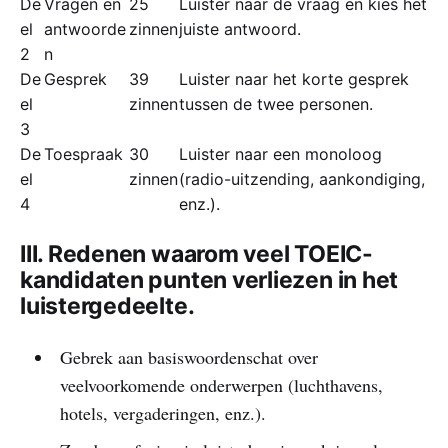
De
Vragen en
25
Luister naar de vraag en kies het
el
antwoorde
zinnen
juiste antwoord.
2
n
De
Gesprek
39
Luister naar het korte gesprek
el
zinnen
tussen de twee personen.
3
De
Toespraak
30
Luister naar een monoloog
el
zinnen
(radio-uitzending, aankondiging,
4
enz.).
III. Redenen waarom veel TOEIC-
kandidaten punten verliezen in het
luistergedeelte.
Gebrek aan basiswoordenschat over
veelvoorkomende onderwerpen (luchthavens,
hotels, vergaderingen, enz.).