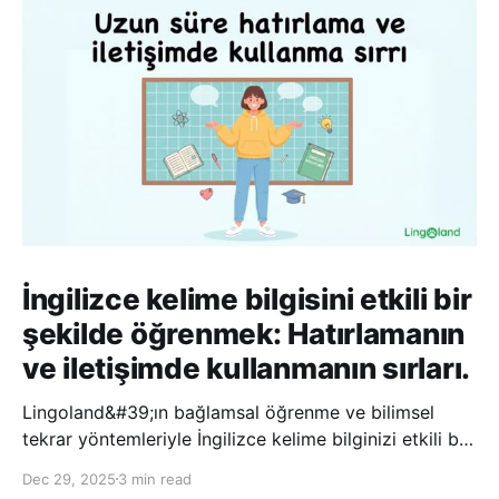
İngilizce kelime bilgisini etkili bir
şekilde öğrenmek: Hatırlamanın
ve iletişimde kullanmanın sırları.
Lingoland&#39;ın bağlamsal öğrenme ve bilimsel
tekrar yöntemleriyle İngilizce kelime bilginizi etkili bir
şekilde geliştirin; bu sayede kelimeleri daha uzun süre
Dec 29, 2025
3 min read
hatırlayabilir ve daha doğal bir şekilde iletişim