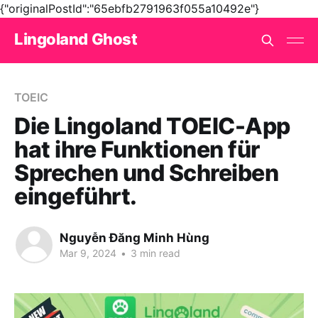
{"originalPostId":"65ebfb2791963f055a10492e"}
Lingoland Ghost
TOEIC
Die Lingoland TOEIC-App
hat ihre Funktionen für
Sprechen und Schreiben
eingeführt.
Nguyễn Đăng Minh Hùng
Mar 9, 2024
•
3 min read