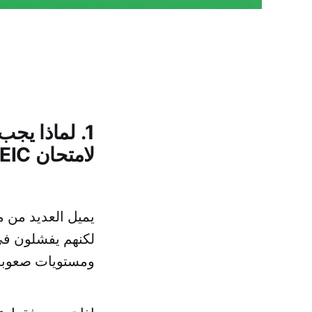
1. لماذا يج
لامتحان TOEIC؟
لكنهم يفشلون في 
ومستويات صعوبة 