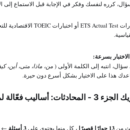
ال، كرره لنفسك وفكر في الإجابة قبل الاستماع إلى الإ
استخدم اختبارات ETS Actual Test أو اختبارات
ياسية.
الاختبار بسرعة:
سؤال، انتبه إلى الكلمة الأولى (
من، ماذا، متى، أين، كيف
ك هذا على الاختيار بشكل أسرع دون حيرة.
3. اختبار التويك الجزء 3 - المحادثات: أساليب فع
13 حوارًا قصيرًا
3 أسئلة
لث من
، كل منها يحتوي على
← ل