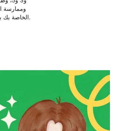
وممارسة ال
اختبار TOEIC الخاصة بك بسرعة وبشكل مستدام في غضون شهر إلى شهرين فقط.