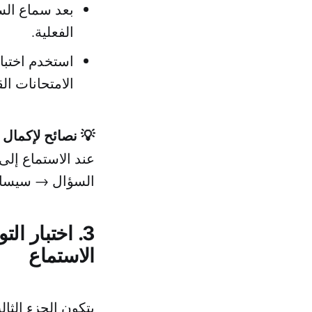
بعد سماع السؤ
الفعلية.
الامتحانات الق
💡 نصائح لإكمال 
عند الاستماع إلى 
السؤال → سيساعد
الاستماع
يتكون الجزء الثا