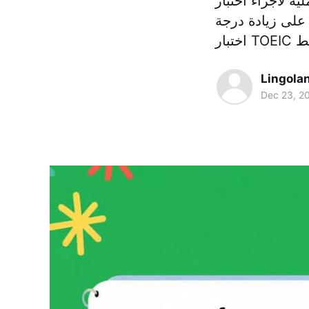
TOE و3 و5، وطرق فعالة للاستماع
على زيادة درجة
Lingola
Dec 23, 2