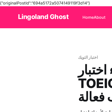
{"originalPostId":"694a5172a5074149119f3d14"}
Lingoland Ghost
Home
About
اختبار التويك
اختبار
 و 5: نصائح وأساليب