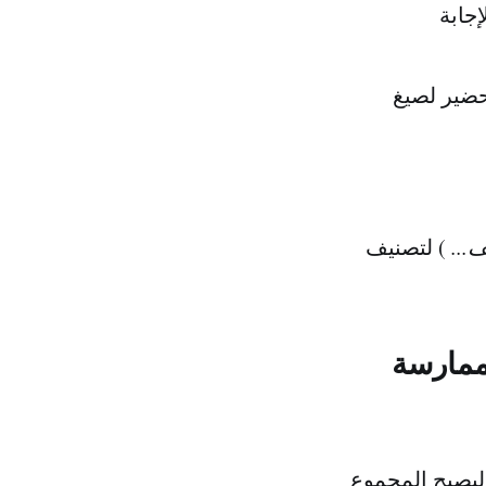
جابة
 TOEIC الاقتصادية للتحضير لصيغ
...
) لتصنيف
ّالة لممارسة
يصبح المجموع