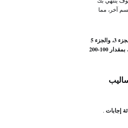
وف ينتهي بك
سم آخر، مما
بمقدار 100-200
أساليب
ثة إجابات
.