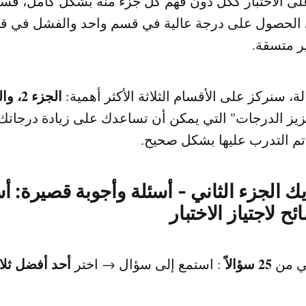
لى الاختبار ككل دون فهم كل جزء منه بشكل كامل، فس
ى الحصول على درجة عالية في قسم واحد والفشل في ق
ير متسقة.
الجزء 2، والجزء 3، والجزء 5
ة، سنركز على الأقسام الثلاثة الأكثر أهمية:
زيز الدرجات" التي يمكن أن تساعدك على زيادة درجاتك
تم التدرب عليها بشكل صحيح.
تويك الجزء الثاني - أسئلة وأجوبة قصيرة: 
ح لاجتياز الاختبار
25 سؤالاً
أحد أفضل ثلا
ني من
: استمع إلى سؤال → اختر