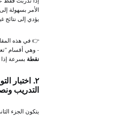
إذا تدربت فقط ع
الأمر بسهولة إل
يؤدي إلى نتائج غ
👉 في هذه المقال
- وهي أقسام "تع
نقطة
بسرعة إذا 
٢. اختبار ال
التدريب ونصائ
يتكون الجزء الثا