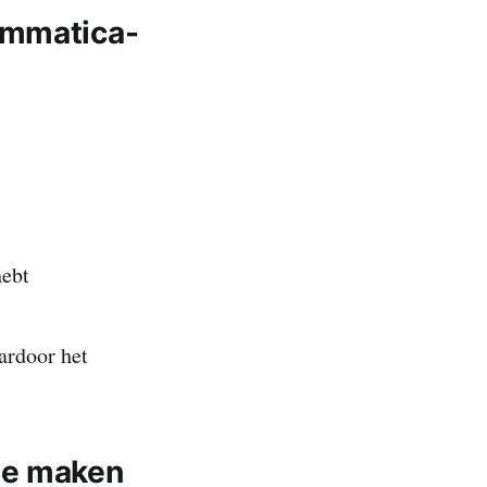
ammatica-
hebt
aardoor het
te maken