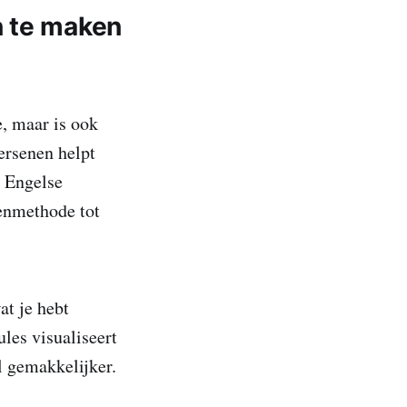
n te maken
, maar is ook
ersenen helpt
e Engelse
genmethode tot
at je hebt
les visualiseert
l gemakkelijker.