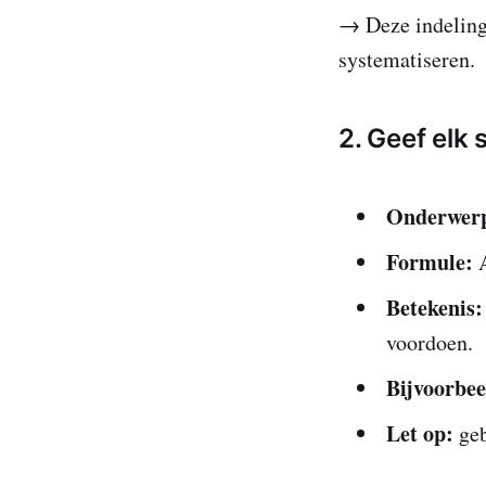
→ Deze indeling 
systematiseren.
2. Geef elk 
Onderwer
Formule:
A
Betekenis:
voordoen.
Bijvoorbee
Let op:
geb