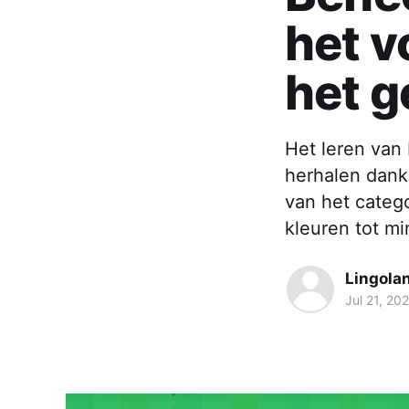
het v
het g
Het leren van
herhalen dank
van het catego
kleuren tot m
Lingola
Jul 21, 20