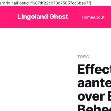
{"originalPostId":"687df22c973d75057cc6ba67"}
Lingoland Ghost
Home
About
TOEIC
Effec
aant
over 
Behee