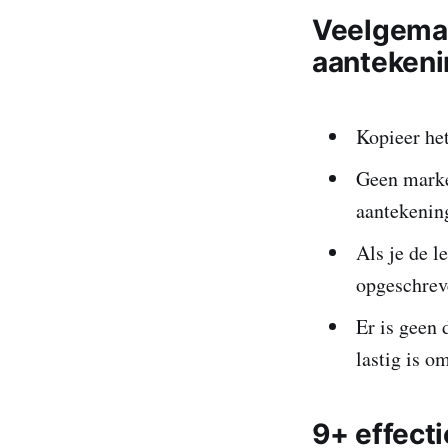
Veelgemaa
aanteken
Kopieer het
Geen marke
aantekening
Als je de l
opgeschrev
Er is geen d
lastig is o
9+ effect