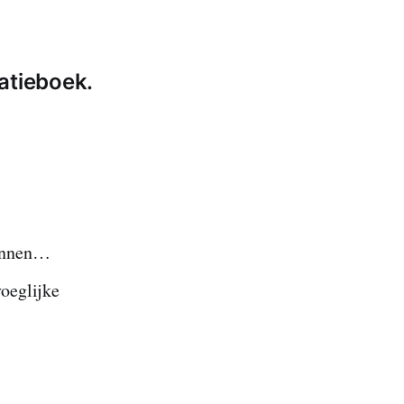
atieboek.
zinnen…
oeglijke