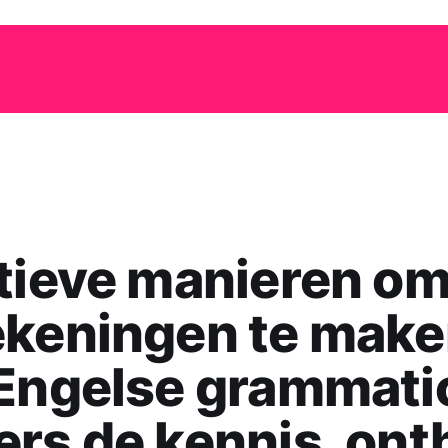
tieve manieren o
ekeningen te mak
Engelse grammati
rs de kennis, on