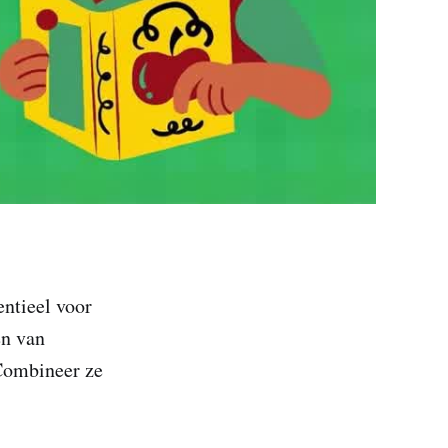
ntieel voor
en van
 Combineer ze