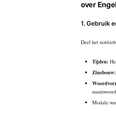
over Enge
1. Gebruik 
Deel het notitieb
Tijden:
Hed
Zinsbouw:
Woordvor
naamwoord
Modale wer