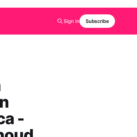
Sign in
Subscribe
m
en
ca -
thoud