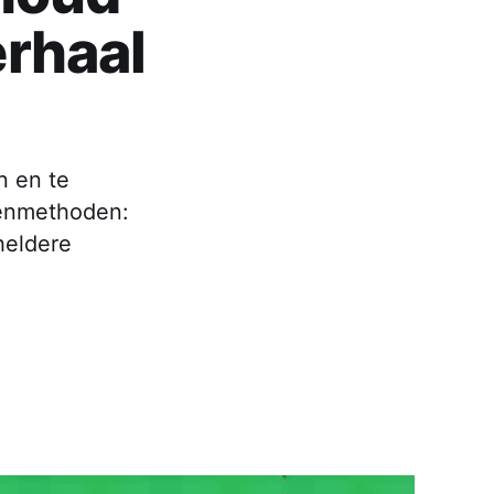
erhaal
n en te
genmethoden:
heldere