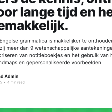
oor lange tijd en h
emakkelijk.
 Engelse grammatica is makkelijker te onthoude
zij meer dan 9 wetenschappelijke aantekenin
riseren van notitieboekjes en het gebruik van 
indmaps en gepersonaliseerde voorbeelden.
nd Admin
25
•
4 min read