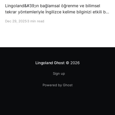
Lingoland&#39;ın bağlamsal öğrenme ve bilimsel
tekrar yöntemleriyle İngilizce kelime bilginizi etkili bir
şekilde geliştirin; bu sayede kelimeleri daha uzun süre
Dec 29, 2025
3 min read
hatırlayabilir ve daha doğal bir şekilde iletişim
kurabilirsiniz.
Lingoland Ghost
© 2026
Sign up
Powered by Ghost