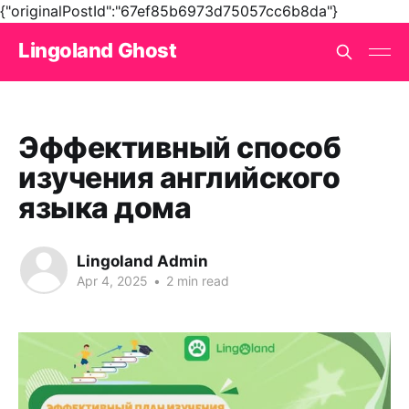
{"originalPostId":"67ef85b6973d75057cc6b8da"}
Lingoland Ghost
Эффективный способ
изучения английского
языка дома
Lingoland Admin
Apr 4, 2025
•
2 min read