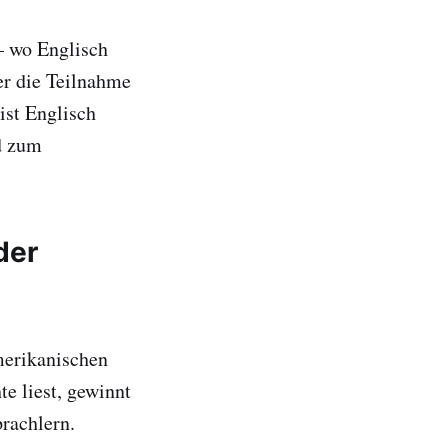
– wo Englisch
er die Teilnahme
ist Englisch
d zum
der
merikanischen
te liest, gewinnt
rachlern.