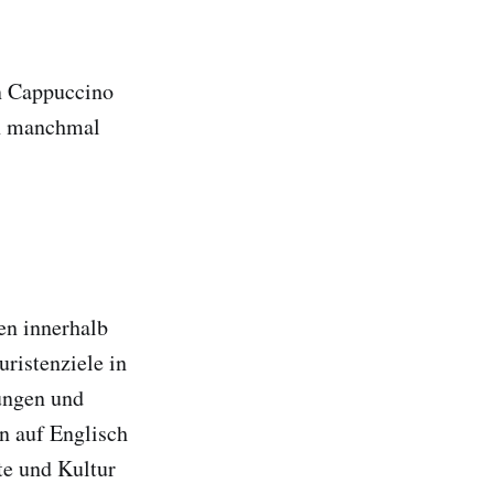
nen Cappuccino
nn manchmal
en innerhalb
ristenziele in
ungen und
en auf Englisch
te und Kultur