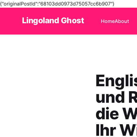
{"originalPostId":"68103dd0973d75057cc6b907"}
Lingoland Ghost
Home
About
Engli
und R
die W
Ihr W