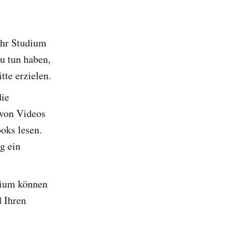
Ihr Studium
zu tun haben,
tte erzielen.
die
 von Videos
oks lesen.
g ein
dium können
d Ihren