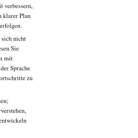
t verbessern,
n klarer Plan
verfolgen.
sich nicht
esen Sie
m mit
 der Sprache
ortschritte zu
nen;
rverstehen,
entwickeln