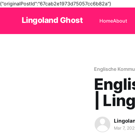
{"originalPostId":"67cab2e1973d75057cc6b82a"}
Lingoland Ghost
Home
About
Englische Kommu
Engli
| Lin
Lingola
Mar 7, 202