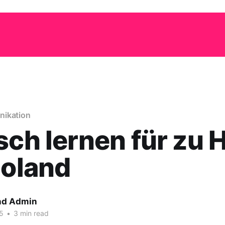
nikation
sch lernen für zu 
goland
nd Admin
5
•
3 min read