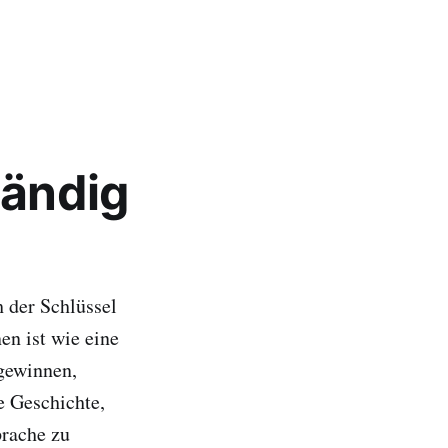
tändig
h der Schlüssel
en ist wie eine
 gewinnen,
e Geschichte,
prache zu