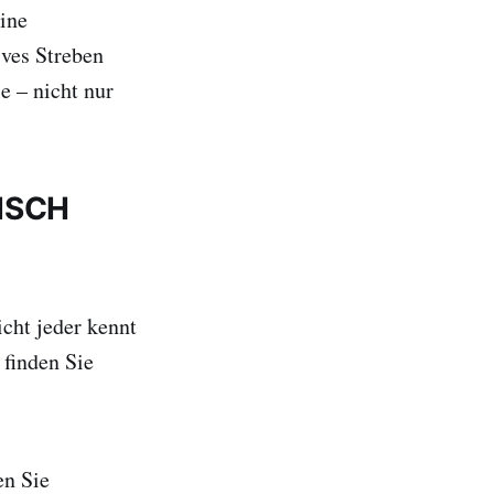
ine
ives Streben
e – nicht nur
ISCH
icht jeder kennt
 finden Sie
en Sie