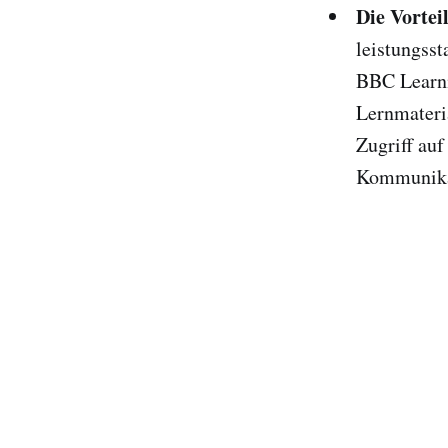
Die Vortei
leistungss
BBC Learni
Lernmateri
Zugriff au
Kommunika