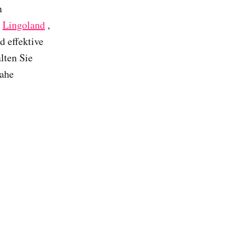
n
e
Lingoland
,
 effektive
lten Sie
nahe