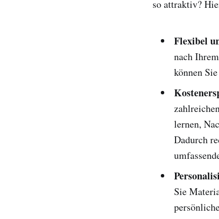
so attraktiv? Hi
Flexibel u
nach Ihrem 
können Sie 
Kosteners
zahlreichen
lernen, Na
Dadurch red
umfassender
Personalis
Sie Materia
persönliche