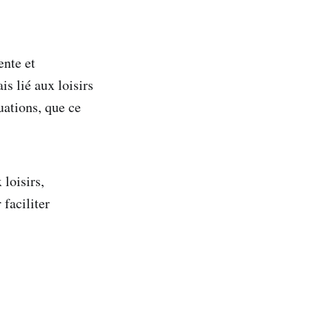
ente et
s lié aux loisirs
ations, que ce
loisirs,
faciliter