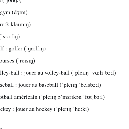
 gym (dʒɪm)
rɑːk klaɪmɪŋ)
(ˈsɜːrfɪŋ)
f : golfer (ˈɡɑːlfɪŋ)
ourses (ˈreɪsɪŋ)
ley-ball : jouer au volley-ball (ˈpleɪɪŋ ˈvɑːliˌbɔːl)
seball : jouer au baseball (ˈpleɪɪŋ ˈbeɪsbɔːl)
otball américain (ˈpleɪɪŋ əˈmɛrɪkən ˈfʊtˌbɔːl)
ckey : jouer au hockey (ˈpleɪɪŋ ˈhɑːki)