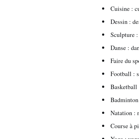
Cuisine : c
Dessin : de
Sculpture :
Danse : da
Faire du spo
Football : 
Basketball 
Badminton 
Natation : 
Course à pi
Yoga : yoga