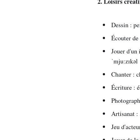
2. Loisirs créati
Dessin : pe
Écouter de 
Jouer d'un 
ˈmjuːzɪkəl
Chanter : c
Écriture : é
Photographi
Artisanat :
Jeu d'acteu
Jouer de la