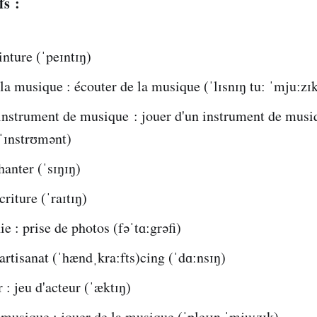
fs :
inture (ˈpeɪntɪŋ)
la musique : écouter de la musique (ˈlɪsnɪŋ tuː ˈmjuːzɪ
instrument de musique : jouer d'un instrument de musiq
 ˈɪnstrʊmənt)
hanter (ˈsɪŋɪŋ)
criture (ˈraɪtɪŋ)
e : prise de photos (fəˈtɑːgrəfi)
 artisanat (ˈhændˌkraːfts)cing (ˈdɑːnsɪŋ)
r : jeu d'acteur (ˈæktɪŋ)
 musique : jouer de la musique (ˈpleɪɪŋ ˈmjuːzɪk)