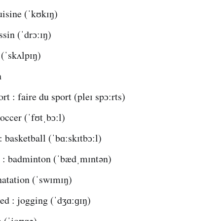
uisine (ˈkʊkɪŋ)
ssin (ˈdrɔːɪŋ)
 (ˈskʌlpɪŋ)
n
rt : faire du sport (pleɪ spɔːrts)
soccer (ˈfʊtˌbɔːl)
: basketball (ˈbɑːskɪtbɔːl)
: badminton (ˈbædˌmɪntən)
natation (ˈswɪmɪŋ)
ed : jogging (ˈdʒɑːɡɪŋ)
 (ˈjoʊɡə)