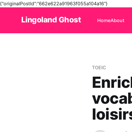
{"originalPostId":"662e622a91963f055a104a16"}
Lingoland Ghost
Home
About
TOEIC
Enric
vocab
loisi