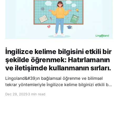
İngilizce kelime bilgisini etkili bir
şekilde öğrenmek: Hatırlamanın
ve iletişimde kullanmanın sırları.
Lingoland&#39;ın bağlamsal öğrenme ve bilimsel
tekrar yöntemleriyle İngilizce kelime bilginizi etkili bir
şekilde geliştirin; bu sayede kelimeleri daha uzun süre
Dec 29, 2025
3 min read
hatırlayabilir ve daha doğal bir şekilde iletişim
kurabilirsiniz.