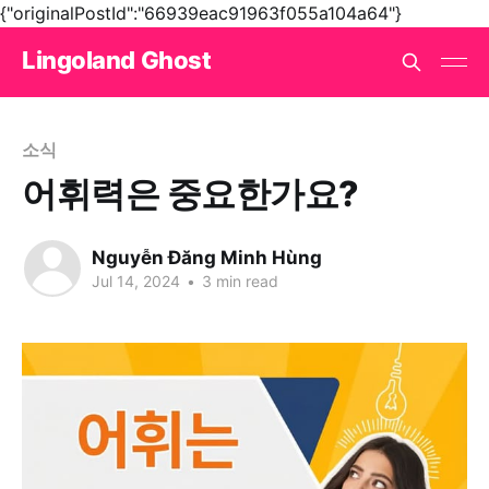
{"originalPostId":"66939eac91963f055a104a64"}
Lingoland Ghost
소식
어휘력은 중요한가요?
Nguyễn Đăng Minh Hùng
Jul 14, 2024
•
3 min read