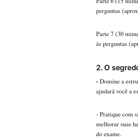
Parte 6 (15 minu
perguntas (apro
Parte 7 (30 minu
às perguntas (a
2. O segred
-
Domine a estru
ajudará você a e
- Pratique com s
melhorar suas h
do exame.