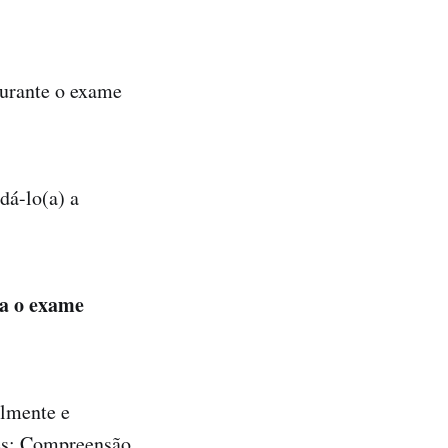
durante o exame
dá-lo(a) a
ra o exame
almente e
ões: Compreensão