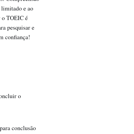
 limitado e ao
ar o TOEIC é
ra pesquisar e
m confiança!
oncluir o
 para conclusão