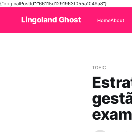
{"originalPostId":"66115d1291963f055a1049a8"}
Lingoland Ghost
Home
About
TOEIC
Estra
gestã
exam