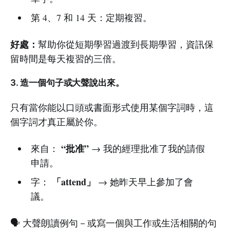
第 4、7 和 14 天：定期複習。
好處：
幫助你從短期學習過渡到長期學習，資訊保
留時間是每天複習的三倍。
3. 造一個句子或大聲說出來。
只有當你能以口頭或書面形式使用某個字詞時，這
個字詞才真正屬於你。
“批准”
來自：
→ 我的經理批准了我的請假
申請。
「attend」
字：
→ 她昨天早上參加了會
議。
🗣️ 大聲朗讀例句－或寫一個與工作或生活相關的句