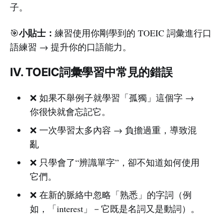
子。
小貼士：
🎯
練習使用你剛學到的 TOEIC 詞彙進行口
語練習 → 提升你的口語能力。
IV. TOEIC詞彙學習中常見的錯誤
❌ 如果不舉例子就學習「孤獨」這個字 →
你很快就會忘記它。
❌ 一次學習太多內容 → 負擔過重，導致混
亂
❌ 只學會了“辨識單字”，卻不知道如何使用
它們。
❌ 在新的脈絡中忽略「熟悉」的字詞（例
如，「interest」－它既是名詞又是動詞）。