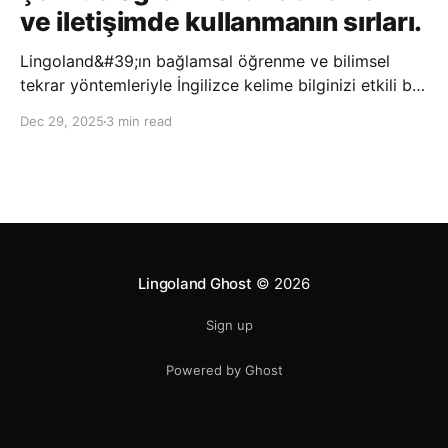
ve iletişimde kullanmanın sırları.
Lingoland&#39;ın bağlamsal öğrenme ve bilimsel
tekrar yöntemleriyle İngilizce kelime bilginizi etkili bir
şekilde geliştirin; bu sayede kelimeleri daha uzun süre
Dec 29, 2025
3 min read
hatırlayabilir ve daha doğal bir şekilde iletişim
kurabilirsiniz.
Lingoland Ghost
© 2026
Sign up
Powered by Ghost