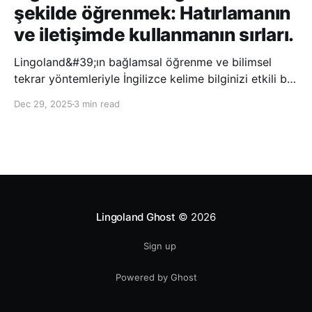
şekilde öğrenmek: Hatırlamanın
ve iletişimde kullanmanın sırları.
Lingoland&#39;ın bağlamsal öğrenme ve bilimsel
tekrar yöntemleriyle İngilizce kelime bilginizi etkili bir
şekilde geliştirin; bu sayede kelimeleri daha uzun süre
Dec 29, 2025
3 min read
hatırlayabilir ve daha doğal bir şekilde iletişim
kurabilirsiniz.
Lingoland Ghost
© 2026
Sign up
Powered by Ghost