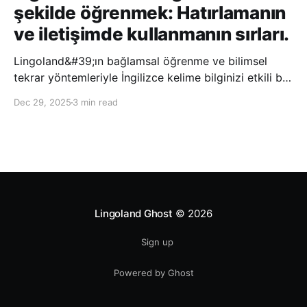
şekilde öğrenmek: Hatırlamanın
ve iletişimde kullanmanın sırları.
Lingoland&#39;ın bağlamsal öğrenme ve bilimsel
tekrar yöntemleriyle İngilizce kelime bilginizi etkili bir
şekilde geliştirin; bu sayede kelimeleri daha uzun süre
Dec 29, 2025
3 min read
hatırlayabilir ve daha doğal bir şekilde iletişim
kurabilirsiniz.
Lingoland Ghost
© 2026
Sign up
Powered by Ghost