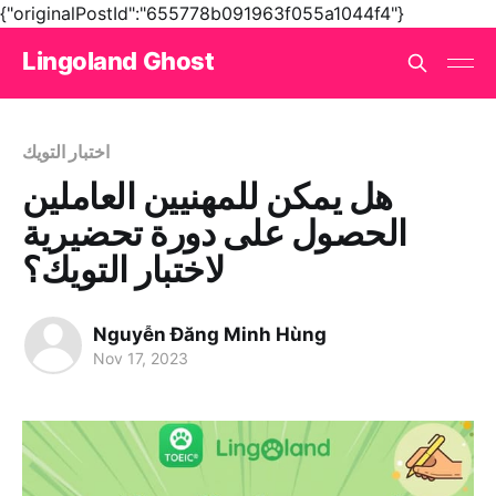
{"originalPostId":"655778b091963f055a1044f4"}
Lingoland Ghost
اختبار التويك
هل يمكن للمهنيين العاملين
الحصول على دورة تحضيرية
لاختبار التويك؟
Nguyễn Đăng Minh Hùng
Nov 17, 2023