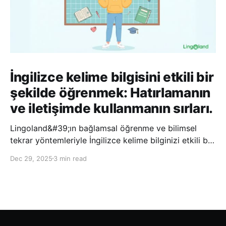
İngilizce kelime bilgisini etkili bir
şekilde öğrenmek: Hatırlamanın
ve iletişimde kullanmanın sırları.
Lingoland&#39;ın bağlamsal öğrenme ve bilimsel
tekrar yöntemleriyle İngilizce kelime bilginizi etkili bir
şekilde geliştirin; bu sayede kelimeleri daha uzun süre
Dec 29, 2025
3 min read
hatırlayabilir ve daha doğal bir şekilde iletişim
kurabilirsiniz.