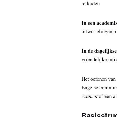
te leiden.
In een academi
uitwisselingen, 
In de dagelijks
vriendelijke int
Het oefenen van 
Engelse communi
examen
of een a
Basisstru