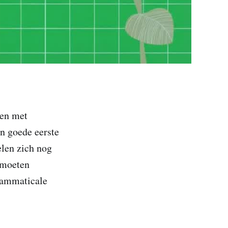
gen met
 ​​goede eerste
elen zich nog
e moeten
rammaticale