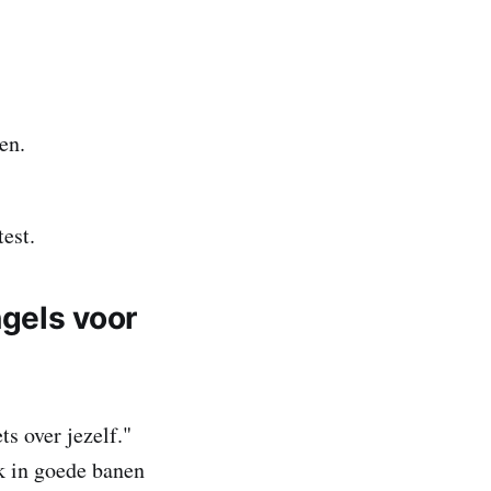
en.
est.
ngels voor
ts over jezelf."
k in goede banen