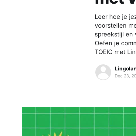
Leer hoe je j
voorstellen me
spreekstijl e
Oefen je comm
TOEIC met Lin
Lingola
Dec 23, 2