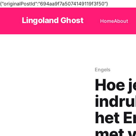
{"originalPostId":"694aa9f7a5074149119f3f50"}
Lingoland Ghost
Home
About
Engels
Hoe j
indr
het E
met 