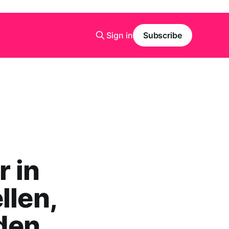
Sign in
Subscribe
 in
llen,
den.