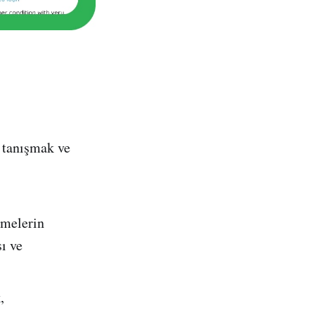
 tanışmak ve
imelerin
ı ve
,