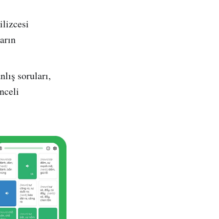
lizcesi
arın
lış soruları,
nceli