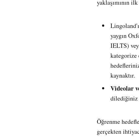
yaklaşımının ilk
Lingoland'
yaygın Oxf
IELTS) veya
kategorize 
hedeflerini
kaynaktır.
Videolar v
dilediğiniz
Öğrenme hedefle
gerçekten ihtiya