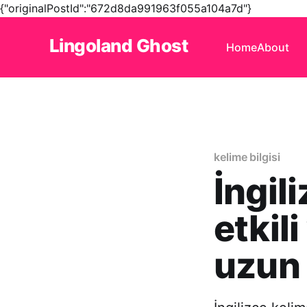
{"originalPostId":"672d8da991963f055a104a7d"}
Lingoland Ghost
Home
About
kelime bilgisi
İngil
etkili
uzun 