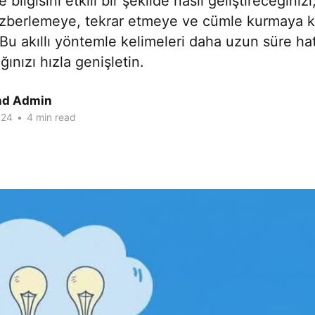
 bilgisini etkili bir şekilde nasıl geliştireceğinizi
zberlemeye, tekrar etmeye ve cümle kurmaya k
Bu akıllı yöntemle kelimeleri daha uzun süre hat
ınızı hızla genişletin.
nd Admin
024
•
4 min read