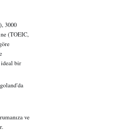
), 3000
rine (TOEIC,
göre
e
ideal bir
ngoland'da
orumanıza ve
r.