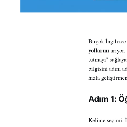
Birçok İngilizce
yollarını
arıyor.
tutmayı" sağlay
bilgisini adım a
hızla geliştirme
Adım 1: Ö
Kelime seçimi, İ