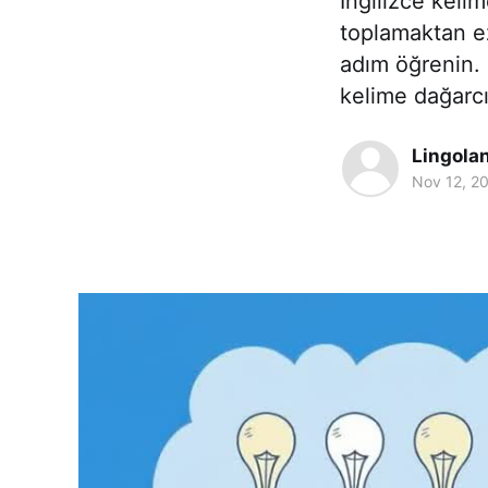
İngilizce kelime
toplamaktan e
adım öğrenin. 
kelime dağarcığ
Lingola
Nov 12, 2