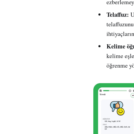
ezberlemeyi
Telaffuz:
U
telaffuzunu
ihtiyaçların
Kelime öğr
kelime eşle
öğrenme yö