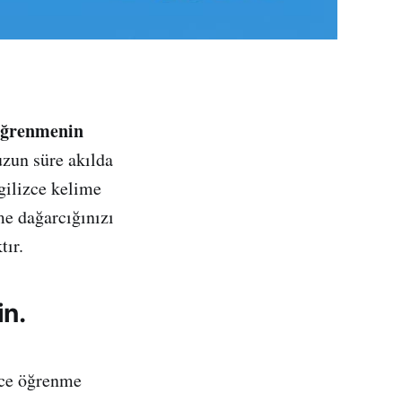
e öğrenmenin
uzun süre akılda
gilizce kelime
me dağarcığınızı
tır.
in.
izce öğrenme