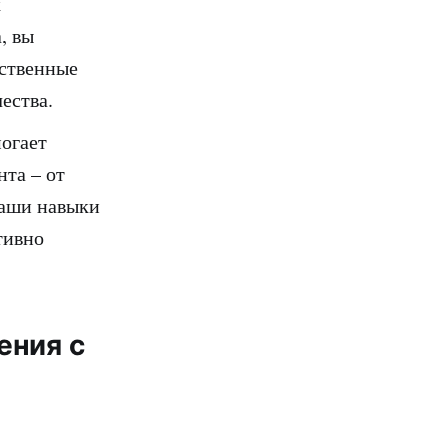
к
, вы
бственные
ества.
огает
та – от
ваши навыки
тивно
ения с