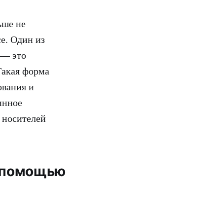
ьше не
е. Один из
 — это
Такая форма
ования и
инное
я носителей
с помощью