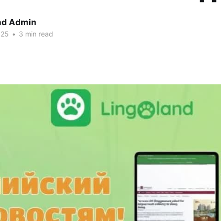
nd Admin
025
•
3 min read