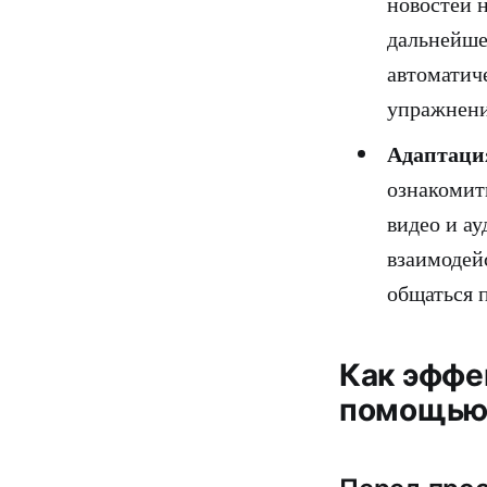
новостей 
дальнейше
автоматиче
упражнени
Адаптаци
ознакомит
видео и а
взаимодей
общаться 
Как эффе
помощью 