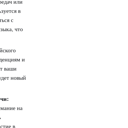
редач или
зуется в
ься с
зыка, что
йского
нденциям и
ит ваши
будет новый
ечи:
имание на
ь
стие в