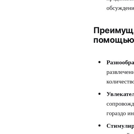
обсуждени
Преимуще
помощью 
Разнообра
развлечен
количеств
Увлекател
сопровожд
гораздо и
Стимулир