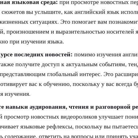
ная языковая среда:
при просмотре новостных пе
 сюжетов вы услышите, как английский язык исполь
жизненных ситуациях. Это помогает вам познакомит
й, произношением и выразительностью носителей я
жно при изучении языка.
курсе последних новостей:
помимо изучения англи
 также получите доступ к актуальным событиям, те
 представляющим глобальный интерес. Это расшир
отивирует вас к обучению, поскольку у вас всегда 
я изучения.
е навыки аудирования, чтения и разговорной р
й просмотр новостных видеороликов улучшает пон
тачивает языковые рефлексы, поскольку вы пытаетес
ь содержание, ответить на вопросы или принять уча