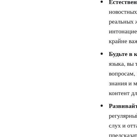
Естествен
новостных
реальных 
интонацие
крайне ва
Будьте в 
языка, вы
вопросам,
знания и м
контент дл
Развивайт
регулярны
слух и от
предсказат