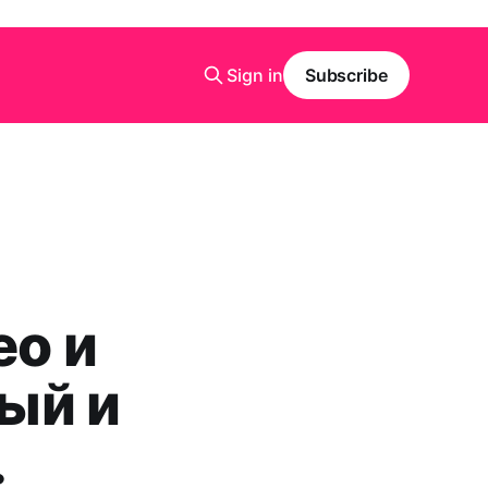
Sign in
Subscribe
ео и
ый и
.