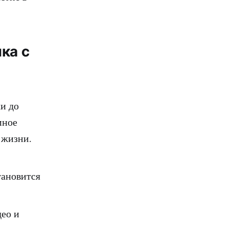
ка с
и до
мное
 жизни.
тановится
ео и