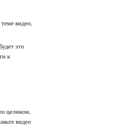
 теме видео,
будет это
ти к
ео целиком,
авьте видео