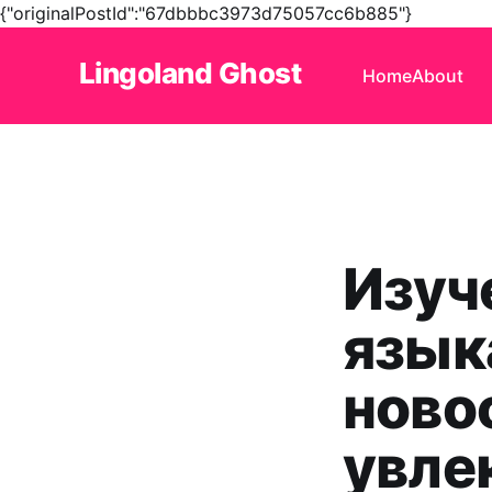
{"originalPostId":"67dbbbc3973d75057cc6b885"}
Lingoland Ghost
Home
About
Изуч
язык
ново
увле