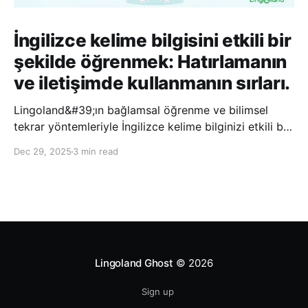
İngilizce kelime bilgisini etkili bir
şekilde öğrenmek: Hatırlamanın
ve iletişimde kullanmanın sırları.
Lingoland&#39;ın bağlamsal öğrenme ve bilimsel
tekrar yöntemleriyle İngilizce kelime bilginizi etkili bir
şekilde geliştirin; bu sayede kelimeleri daha uzun süre
Dec 29, 2025
3 min read
hatırlayabilir ve daha doğal bir şekilde iletişim
kurabilirsiniz.
Lingoland Ghost
© 2026
Sign up