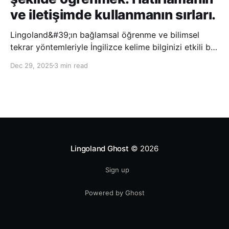
ve iletişimde kullanmanın sırları.
Lingoland&#39;ın bağlamsal öğrenme ve bilimsel
tekrar yöntemleriyle İngilizce kelime bilginizi etkili bir
şekilde geliştirin; bu sayede kelimeleri daha uzun süre
Dec 29, 2025
3 min read
hatırlayabilir ve daha doğal bir şekilde iletişim
kurabilirsiniz.
Lingoland Ghost
© 2026
Sign up
Powered by Ghost