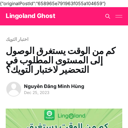
{"originalPostId":"658965e791963f055a104659"}
Lingoland Ghost
اختبار التويك
كم من الوقت يستغرق الوصول
إلى المستوى المطلوب في
التحضير لاختبار التويك؟
Nguyễn Đăng Minh Hùng
Dec 25, 2023