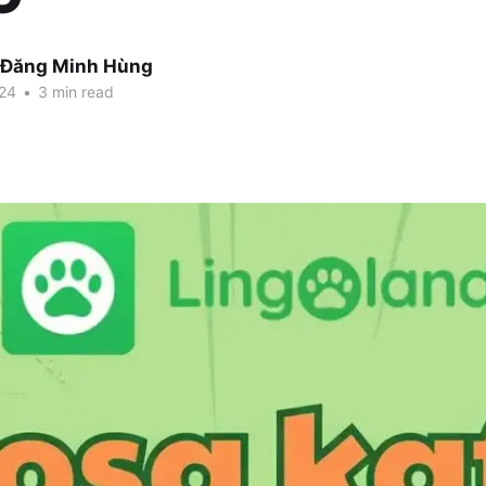
 Đăng Minh Hùng
024
•
3 min read