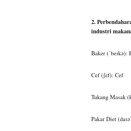
2. Perbendahar
industri makan
Baker (ˈbeɪkə): 
Cef (ʃɛf): Cef
Tukang Masak (
Pakar Diet (daɪə