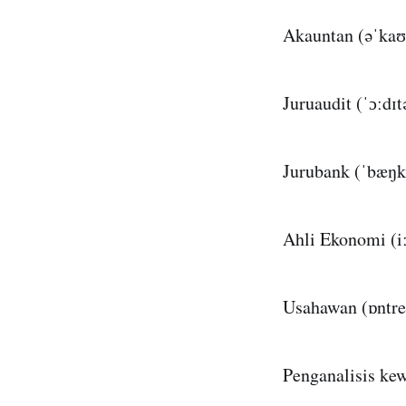
Akauntan (əˈkaʊ
Juruaudit (ˈɔːdɪt
Jurubank (ˈbæŋk
Ahli Ekonomi (i
Usahawan (ɒntre
Penganalisis kew