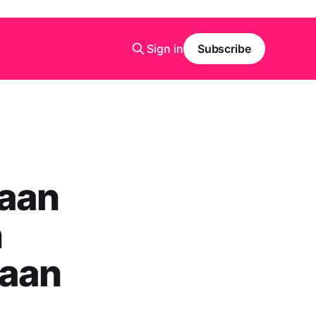
Sign in
Subscribe
raan
n
saan