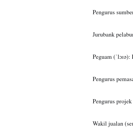
Pengurus sumber
Jurubank pelabu
Peguam (ˈlɔɪə):
Pengurus pemasa
Pengurus projek
Wakil jualan (seɪ