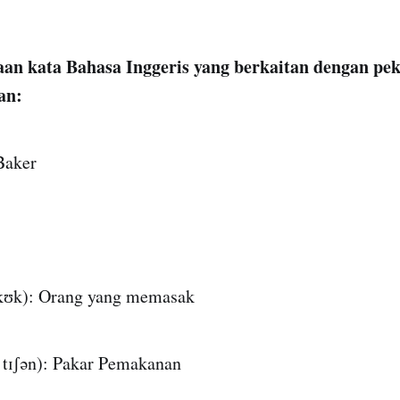
aan kata Bahasa Inggeris yang berkaitan dengan pe
an:
Baker
kʊk): Orang yang memasak
ˈtɪʃən): Pakar Pemakanan