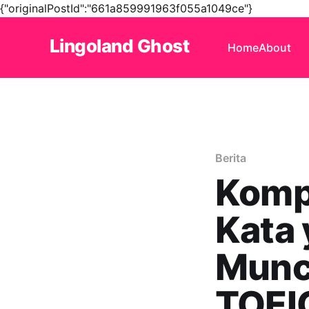
{"originalPostId":"661a859991963f055a1049ce"}
Lingoland Ghost
Home
About
Berita
Komp
Kata 
Munc
TOEI