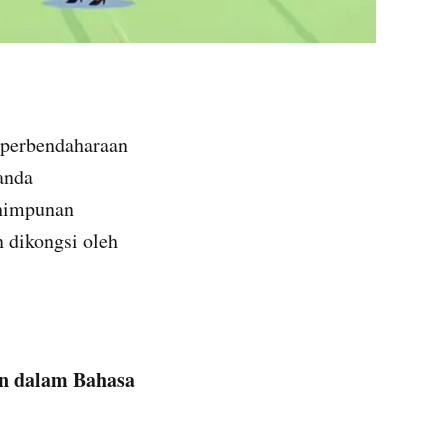
 perbendaharaan
anda
 himpunan
n dikongsi oleh
on dalam Bahasa