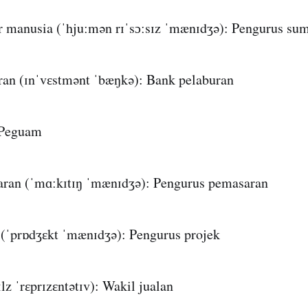
 manusia (ˈhjuːmən rɪˈsɔːsɪz ˈmænɪdʒə): Pengurus su
ran (ɪnˈvɛstmənt ˈbæŋkə): Bank pelaburan
 Peguam
ran (ˈmɑːkɪtɪŋ ˈmænɪdʒə): Pengurus pemasaran
 (ˈprɒdʒɛkt ˈmænɪdʒə): Pengurus projek
lz ˈrɛprɪzɛntətɪv): Wakil jualan