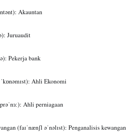
ntənt): Akauntan
ə): Juruaudit
ə): Pekerja bank
ːˈkɒnəmɪst): Ahli Ekonomi
prəˈnɜː): Ahli perniagaan
angan (faɪˈnænʃl əˈnəlɪst): Penganalisis kewangan