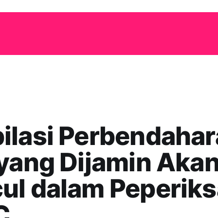
ilasi Perbendaha
yang Dijamin Aka
ul dalam Peperik
C