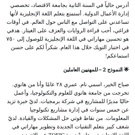
أدرس حالياً في السنة الثانية بجامعة الاقتصاد، تخصصي
إدارة الأعمال الدولية. أستمتع بتعلم اللغة الإنجليزية لأنها
تساعدني على التواصل مع الناس حول العالم. في أوقات
فراغي، أحب قراءة الروايات والعزف على الغيتار. هدفي
هو تحسين مهاراتي في اللغة الإنجليزية للوصول إلى ٧٥٠
في اختبار التويك خلال هذا العام. شكراً لكم على حسن
استماعكم!
🌟 النموذج 2 – للمهنيين العاملين
صباح الخير، اسمي نام. عمري ٢٨ عامًا وأنا من هانوي.
تخرجت من جامعة هانوي للعلوم والتكنولوجيا، وأعمل
حاليًا مديرًا للمشاريع في شركة برمجيات. لديّ خبرة تزيد
عن خمس سنوات في إدارة مشاريع تكنولوجيا
المعلومات. من نقاط قوتي حل المشكلات والقيادة. لديّ
شغف كبير بتعلم التقنيات الجديدة وتطوير مهاراتي في
اللغة الإنجليزية، وخاصةً دورة TOEIC عبر الإنترنت،