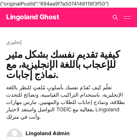
{"originalPostId":"694aa9f7a5074149119f3f50"}
Lingoland Ghost
إنجليزي
كيفية تقديم نفسك بشكل مثير
للإعجاب باللغة الإنجليزية، مع
نماذج إجابات.
تعلّم كيف تُقدّم نفسك بأسلوبٍ مُلفتٍ للنظر باللغة
الإنجليزية، باستخدام التراكيب القياسية، ونصائح للتحدث
بطلاقة، ونماذج إجابات للطلاب والمهنيين. مارس مهارات
التواصل واستعد لاختبار TOEIC بفعالية مع Lingoland
وأنت في منزلك.
Lingoland Admin