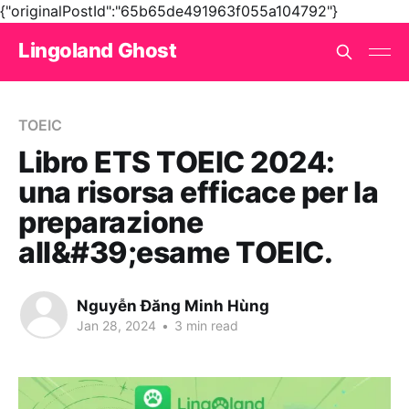
{"originalPostId":"65b65de491963f055a104792"}
Lingoland Ghost
TOEIC
Libro ETS TOEIC 2024:
una risorsa efficace per la
preparazione
all&#39;esame TOEIC.
Nguyễn Đăng Minh Hùng
Jan 28, 2024
•
3 min read