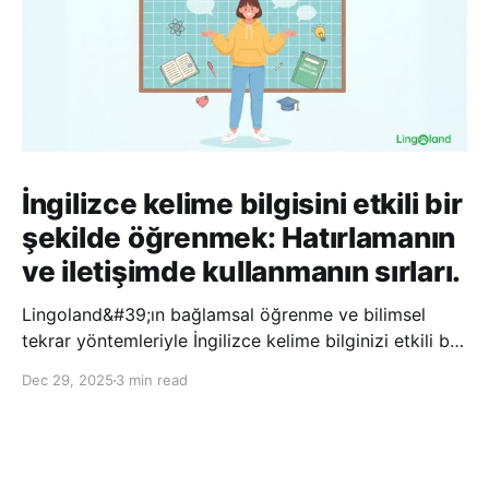
İngilizce kelime bilgisini etkili bir
şekilde öğrenmek: Hatırlamanın
ve iletişimde kullanmanın sırları.
Lingoland&#39;ın bağlamsal öğrenme ve bilimsel
tekrar yöntemleriyle İngilizce kelime bilginizi etkili bir
şekilde geliştirin; bu sayede kelimeleri daha uzun süre
Dec 29, 2025
3 min read
hatırlayabilir ve daha doğal bir şekilde iletişim
kurabilirsiniz.