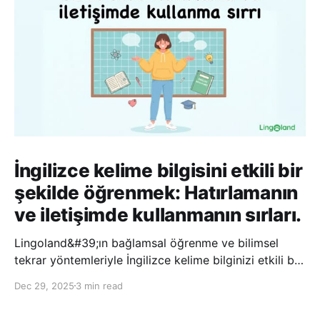
İngilizce kelime bilgisini etkili bir
şekilde öğrenmek: Hatırlamanın
ve iletişimde kullanmanın sırları.
Lingoland&#39;ın bağlamsal öğrenme ve bilimsel
tekrar yöntemleriyle İngilizce kelime bilginizi etkili bir
şekilde geliştirin; bu sayede kelimeleri daha uzun süre
Dec 29, 2025
3 min read
hatırlayabilir ve daha doğal bir şekilde iletişim
kurabilirsiniz.