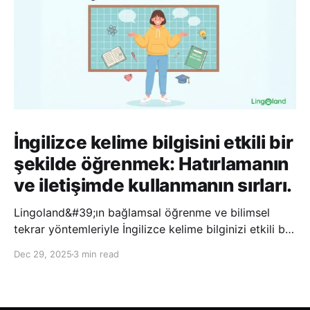
İngilizce kelime bilgisini etkili bir
şekilde öğrenmek: Hatırlamanın
ve iletişimde kullanmanın sırları.
Lingoland&#39;ın bağlamsal öğrenme ve bilimsel
tekrar yöntemleriyle İngilizce kelime bilginizi etkili bir
şekilde geliştirin; bu sayede kelimeleri daha uzun süre
Dec 29, 2025
3 min read
hatırlayabilir ve daha doğal bir şekilde iletişim
kurabilirsiniz.