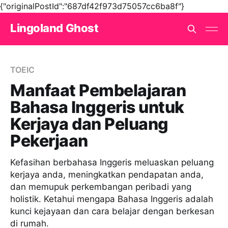
{"originalPostId":"687df42f973d75057cc6ba8f"}
Lingoland Ghost
TOEIC
Manfaat Pembelajaran
Bahasa Inggeris untuk
Kerjaya dan Peluang
Pekerjaan
Kefasihan berbahasa Inggeris meluaskan peluang
kerjaya anda, meningkatkan pendapatan anda,
dan memupuk perkembangan peribadi yang
holistik. Ketahui mengapa Bahasa Inggeris adalah
kunci kejayaan dan cara belajar dengan berkesan
di rumah.