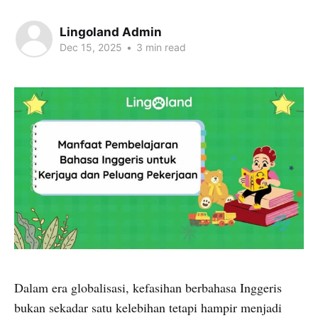
Lingoland Admin
Dec 15, 2025
•
3 min read
Dalam era globalisasi, kefasihan berbahasa Inggeris
bukan sekadar satu kelebihan tetapi hampir menjadi