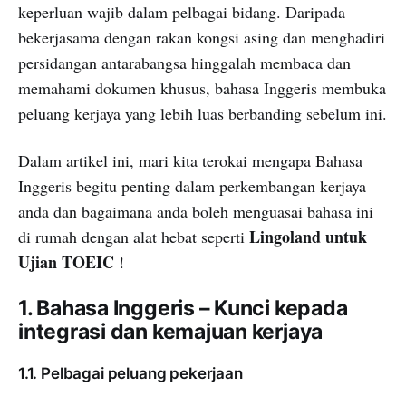
keperluan wajib dalam pelbagai bidang. Daripada
bekerjasama dengan rakan kongsi asing dan menghadiri
persidangan antarabangsa hinggalah membaca dan
memahami dokumen khusus, bahasa Inggeris membuka
peluang kerjaya yang lebih luas berbanding sebelum ini.
Dalam artikel ini, mari kita terokai mengapa Bahasa
Inggeris begitu penting dalam perkembangan kerjaya
anda dan bagaimana anda boleh menguasai bahasa ini
Lingoland untuk
di rumah dengan alat hebat seperti
Ujian TOEIC
!
1. Bahasa Inggeris – Kunci kepada
integrasi dan kemajuan kerjaya
1.1. Pelbagai peluang pekerjaan